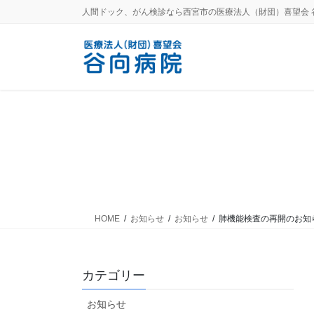
コ
ナ
人間ドック、がん検診なら西宮市の医療法人（財団）喜望会 
ン
ビ
テ
ゲ
ン
ー
ツ
シ
に
ョ
移
ン
動
に
移
動
HOME
お知らせ
お知らせ
肺機能検査の再開のお知
カテゴリー
お知らせ