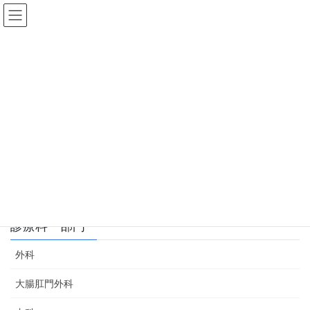
コ
ナ
ン
ビ
テ
ゲ
ン
ー
ツ
シ
に
ョ
感染管理
移
ン
動
に
移
動
HOME
診療科・部門
医療安全感染制御部
感染管理
現在作成中
診療科・部門
外科
大腸肛門外科